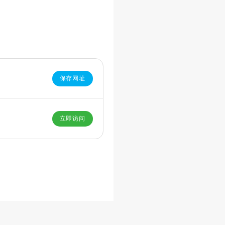
保存网址
立即访问