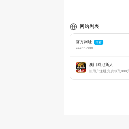
网站列表
官方网址
推荐
x4455.com
澳门威尼斯人
新用户注册,免费领取888